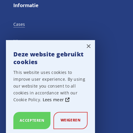
Informatie
Cases
Nieuws
×
Deze website gebruikt
Training Events
cookies
This website uses cookies to
Privacy verklaring
improve user experience. By using
our website you consent to all
Disclaimer
cookies in accordance with our
Cookie Policy.
Lees meer
Leveringsvoorwaarden
WEIGEREN
ACCEPTEREN