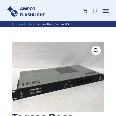
Home
»
Outlet
»
Teqsas Reco Server RS2