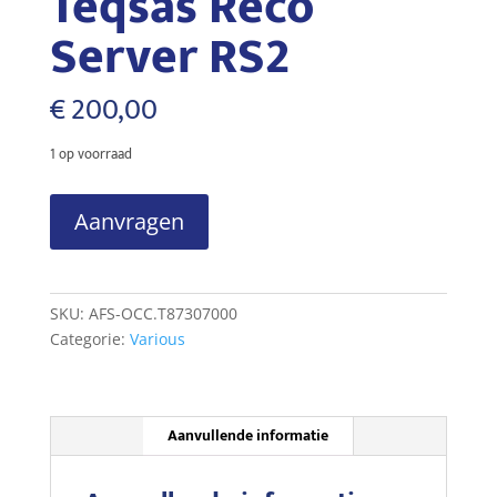
Teqsas Reco
Server RS2
€
200,00
1 op voorraad
Teqsas
Aanvragen
Reco
Server
RS2
aantal
SKU:
AFS-OCC.T87307000
Categorie:
Various
Aanvullende informatie