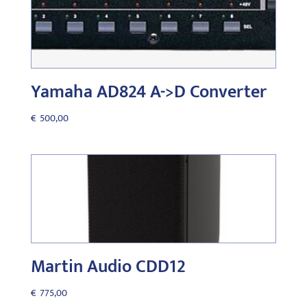
Yamaha AD824 A->D Converter
€
500,00
Martin Audio CDD12
€
775,00