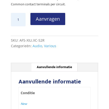
Common contact terminals per circuit.
Xilica
Aanvragen
XC-
S2R
2-
channel
SKU:
AFS-XILI.XC-S2R
Relay
Categorieën:
Audio
,
Various
Output
Card
aantal
Aanvullende informatie
Aanvullende informatie
Conditie
New