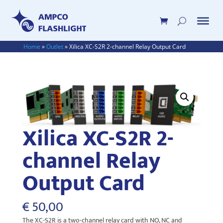
Home
»
Outlet
»
Xilica XC-S2R 2-channel Relay Output Card
Xilica XC-S2R 2-
channel Relay
Output Card
€
50,00
The XC-S2R is a two-channel relay card with NO, NC and