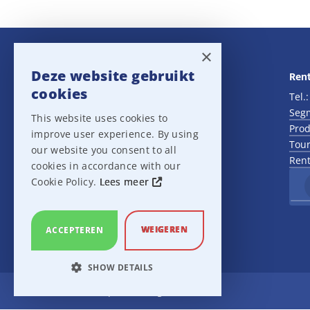
was:
is:
€1.200,00.
€900,00.
×
Deze website gebruikt
Navigatie
Rent
cookies
Rental
Tel.
Sales
Seg
This website uses cookies to
Outlet
Prod
improve user experience. By using
About us
Tour
our website you consent to all
Het team
Rent
cookies in accordance with our
Support
Cookie Policy.
Lees meer
Contact
Sitemap
Cookie Settings
WEIGEREN
ACCEPTEREN
SHOW DETAILS
Ampco Flashlight
STRICTLY NECESSARY