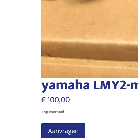
yamaha LMY2-
€
100,00
1 op voorraad
yamaha
Aanvragen
LMY2-