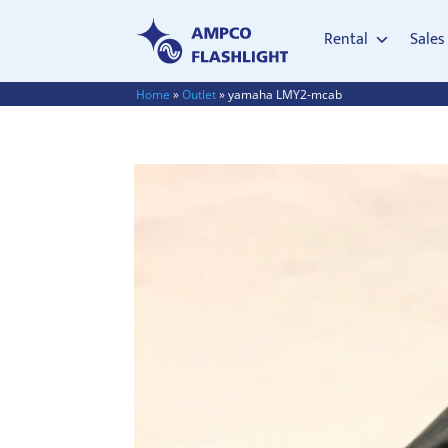
Rental
Sales
Home
»
Outlet
»
yamaha LMY2-mcab