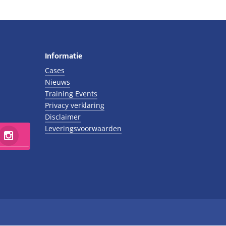
€14.500,00.
€12.500,00.
Informatie
Cases
Nieuws
Training Events
Privacy verklaring
Disclaimer
Leveringsvoorwaarden