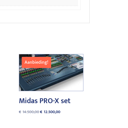
Aanbieding!
Midas PRO-X set
Oorspronkelijke
Huidige
€
14.500,00
€
12.500,00
prijs
prijs
was:
is: