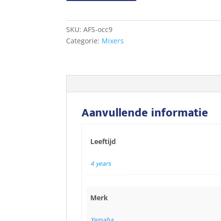
mcab
aantal
SKU:
AFS-occ9
Categorie:
Mixers
Aanvullende informatie
Leeftijd
4 years
Merk
Yamaha