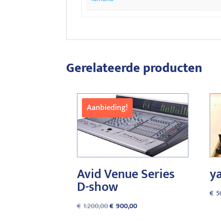
Gerelateerde producten
Aanbieding!
Avid Venue Series
y
D-show
€
5
Oorspronkelijke
Huidige
€
1.200,00
€
900,00
prijs
prijs