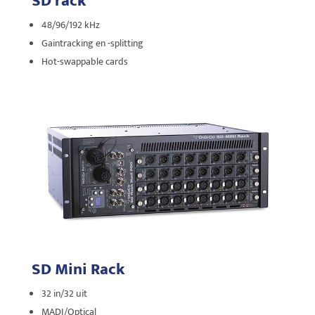
SD rack
48/96/192 kHz
Gaintracking en -splitting
Hot-swappable cards
SD Mini Rack
32 in/32 uit
MADI/Optical