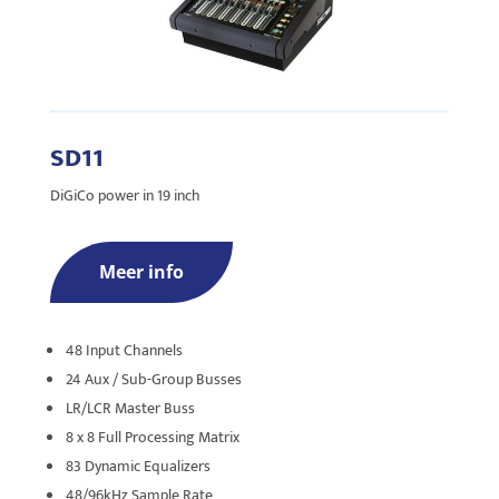
SD11
DiGiCo power in 19 inch
Meer info
48 Input Channels
24 Aux / Sub-Group Busses
LR/LCR Master Buss
8 x 8 Full Processing Matrix
83 Dynamic Equalizers
48/96kHz Sample Rate