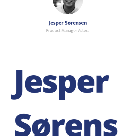
Jesper Sørensen
Product Manager Astera
Jesper
S
ø
r
ens