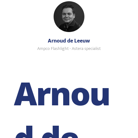
Arnoud de Leeuw
Ampco Flashlight - Astera specialist
Arnou
d de