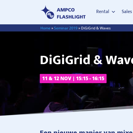
Rental
Sales
Home
»
Seminar 2019
»
DiGiGrid & Waves
DiGiGrid & Wav
11 & 12 NOV | 15:15 - 16:15
Een nieuwe manier van mix