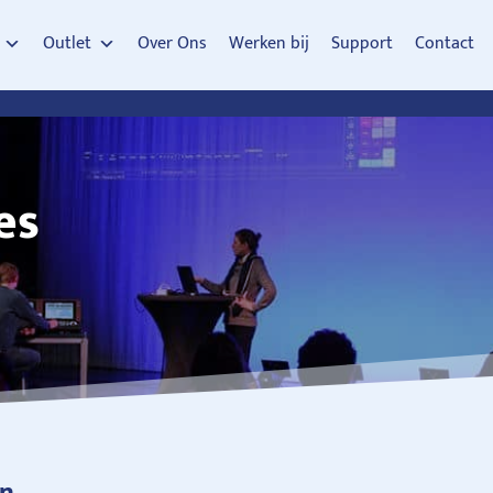
Outlet
Over Ons
Werken bij
Support
Contact
es
en