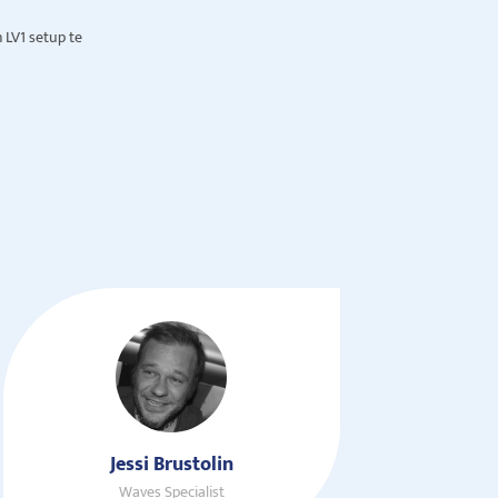
 LV1 setup te
Jessi Brustolin
Waves Specialist