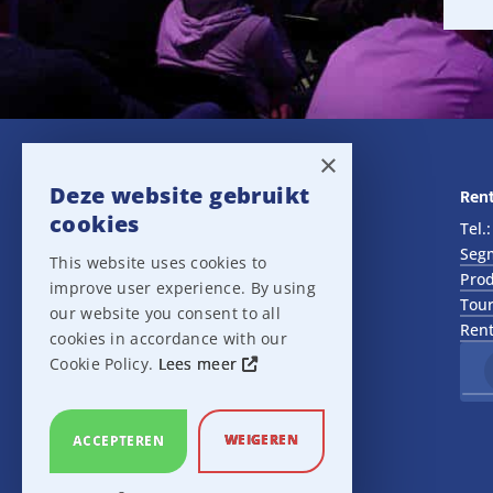
×
Deze website gebruikt
Navigatie
Rent
cookies
Rental
Tel.
Sales
Seg
This website uses cookies to
Outlet
Prod
improve user experience. By using
About us
Tour
our website you consent to all
Het team
Rent
cookies in accordance with our
Support
Cookie Policy.
Lees meer
Contact
Sitemap
Cookie Settings
WEIGEREN
ACCEPTEREN