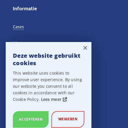
Informatie
Cases
Nieuws
×
Deze website gebruikt
Training Events
cookies
This website uses cookies to
Privacy verklaring
improve user experience. By using
our website you consent to all
Disclaimer
cookies in accordance with our
Cookie Policy.
Lees meer
Leveringsvoorwaarden
WEIGEREN
ACCEPTEREN