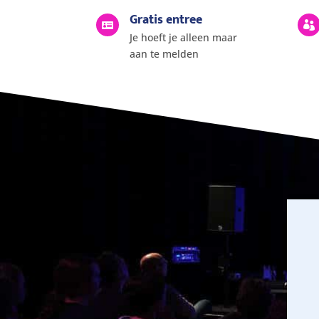
Gratis entree


Je hoeft je alleen maar
aan te melden