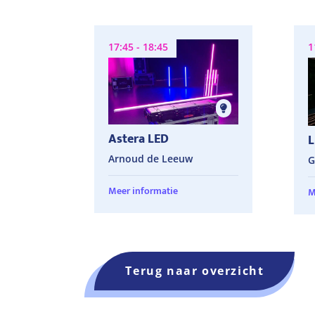
17:45 - 18:45
1
Astera LED
L
Arnoud de Leeuw
G
Meer informatie
M
Terug naar overzicht