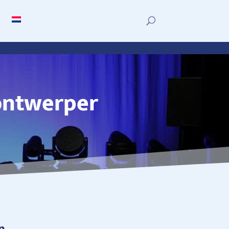
tontwerper
n