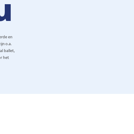
u
erde en
jn o.a.
l ballet,
or het