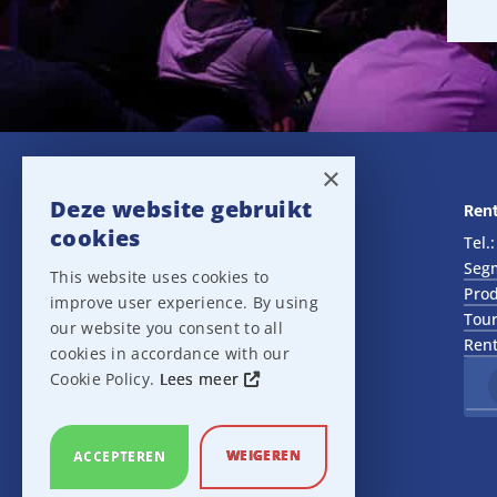
×
Deze website gebruikt
Navigatie
Rent
cookies
Rental
Tel.
Sales
Seg
This website uses cookies to
Outlet
Prod
improve user experience. By using
About us
Tour
our website you consent to all
Het team
Rent
cookies in accordance with our
Support
Cookie Policy.
Lees meer
Contact
Sitemap
Cookie Settings
WEIGEREN
ACCEPTEREN