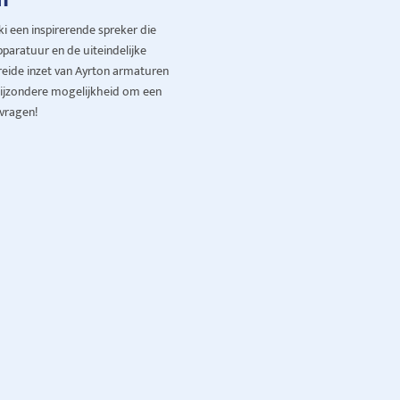
ki een inspirerende spreker die
pparatuur en de uiteindelijke
reide inzet van Ayrton armaturen
n bijzondere mogelijkheid om een
 vragen!