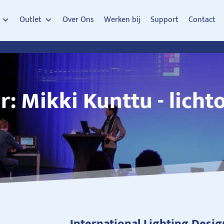
Outlet
Over Ons
Werken bij
Support
Contact
: Mikki Kunttu - lich
International Lighting Desig