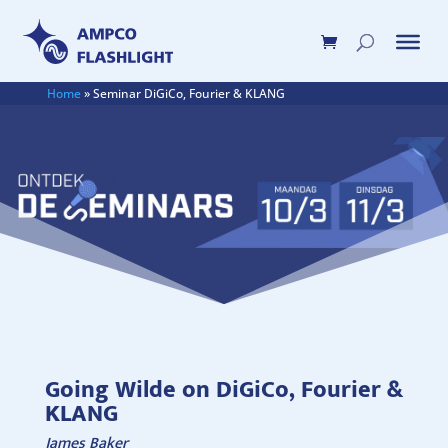
Home
»
Seminar DiGiCo, Fourier & KLANG
Going Wilde on DiGiCo, Fourier &
KLANG
James Baker