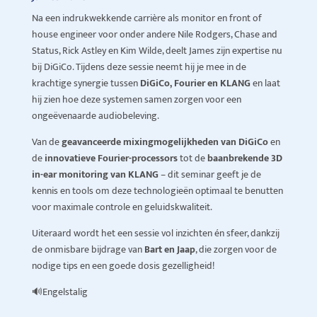
Na een indrukwekkende carrière als monitor en front of
house engineer voor onder andere Nile Rodgers, Chase and
Status, Rick Astley en Kim Wilde, deelt James zijn expertise nu
bij DiGiCo. Tijdens deze sessie neemt hij je mee in de
krachtige synergie tussen
DiGiCo, Fourier en KLANG
en laat
hij zien hoe deze systemen samen zorgen voor een
ongeëvenaarde audiobeleving.
Van de
geavanceerde mixingmogelijkheden van DiGiCo
en
de
innovatieve Fourier-processors
tot de
baanbrekende 3D
in-ear monitoring van KLANG
– dit seminar geeft je de
kennis en tools om deze technologieën optimaal te benutten
voor maximale controle en geluidskwaliteit.
Uiteraard wordt het een sessie vol inzichten én sfeer, dankzij
de onmisbare bijdrage van
Bart en Jaap
, die zorgen voor de
nodige tips en een goede dosis gezelligheid!
🔊Engelstalig