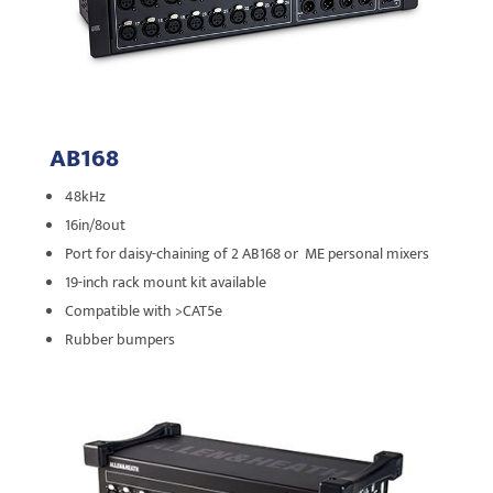
AB168
48kHz
16in/8out
Port for daisy-chaining of 2 AB168 or ME personal mixers
19-inch rack mount kit available
Compatible with >CAT5e
Rubber bumpers