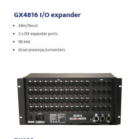
GX4816 I/O expander
48in/16out
2 x DX expander ports
96 kHz
dLive preamps/converters