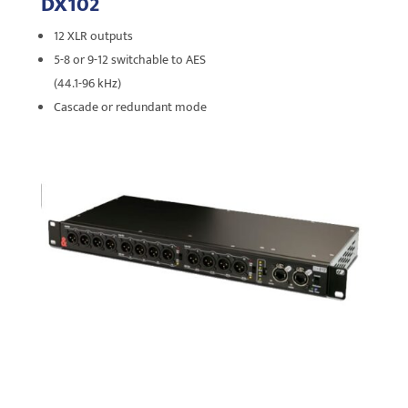
DX102
12 XLR outputs
5-8 or 9-12 switchable to AES
(44.1-96 kHz)
Cascade or redundant mode