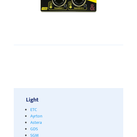
Light
ETC
Ayrton
Astera
GDS
SGM