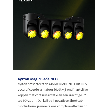
Ayrton MagicBlade NEO
Ayrton presenteert de MAGICBLADE NEO. Dit IP65-
gecertificeerde armatuur biedt vijf onafhankelijke
koppen met continue rotatie en een krachtige 3°
tot 30° zoom. Dankzij de innovatieve Shortcut-
functie bouw je moeiteloos complexe effecten op