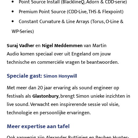
Point Source Install (BlacklineQ, Adorn & CDD-serie)
Premium Point Source (CDD-Live, THS & Flexpoint)
Constant Curvature & Line Arrays (Torus, O-Line &
WP-Series)
Suraj Vadher
en
Nigel Meddemmen
van Martin
Audio
komen speciaal over uit Engeland om jouw
technische en commerciële vragen te beantwoorden.
Speciale gast:
Simon Honywill
Met meer dan 20 jaar ervaring als sound engineer op
festivals als
Glastonbury
, brengt Simon unieke inzichten in
live sound. Verwacht een inspirerende sessie vol visie,
technologie en persoonlijke ervaringen.
Meer expertise aan tafel
Ook aanwezig zijn Alexander Buttigieg en Reuben Hunter-