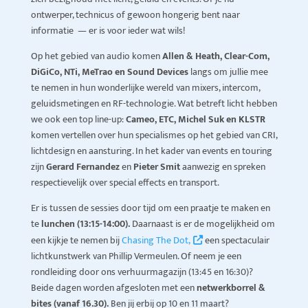
ontwerper, technicus of gewoon hongerig bent naar
informatie — er is voor ieder wat wils!
Op het gebied van audio komen
Allen & Heath, Clear-Com,
DiGiCo, NTi, MeTrao en Sound Devices
langs om jullie mee
te nemen in hun wonderlijke wereld van mixers, intercom,
geluidsmetingen en RF-technologie. Wat betreft licht hebben
we ook een top line-up:
Cameo, ETC, Michel Suk en KLSTR
komen vertellen over hun specialismes op het gebied van CRI,
lichtdesign en aansturing. In het kader van events en touring
zijn
Gerard Fernandez
en
Pieter Smit
aanwezig en spreken
respectievelijk over special effects en transport.
Er is tussen de sessies door tijd om een praatje te maken en
te
lunchen (13:15-14:00).
Daarnaast is er de mogelijkheid om
een kijkje te nemen bij
Chasing The Dot,
een spectaculair
lichtkunstwerk van Phillip Vermeulen. Of neem je een
rondleiding door ons verhuurmagazijn (13:45 en 16:30)?
Beide dagen worden afgesloten met een
netwerkborrel &
bites (vanaf 16.30).
Ben jij erbij op 10 en 11 maart?