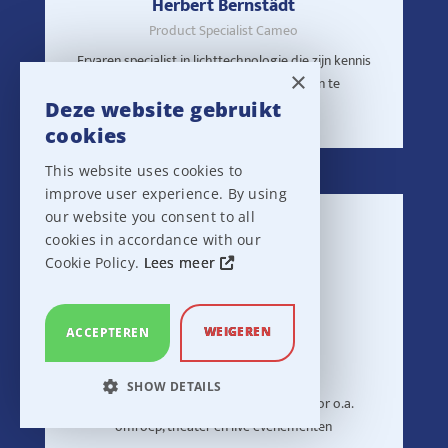
Herbert Bernstädt
Product Specialist Cameo
Ervaren specialist in lichttechnologie die zijn kennis
×
inzet om innovatieve lichtoplossingen te
ontwikkelen
Deze website gebruikt
cookies
This website uses cookies to
improve user experience. By using
our website you consent to all
cookies in accordance with our
Cookie Policy.
Lees meer
WEIGEREN
ACCEPTEREN
Chris Chambers
Sales Manager Clear-Com
SHOW DETAILS
Expert in communicatieoplossingen voor o.a.
omroep, theater en live evenementen
STRICTLY NECESSARY