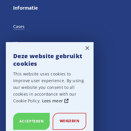
Informatie
Cases
Nieuws
×
Deze website gebruikt
Training Events
cookies
This website uses cookies to
Privacy verklaring
improve user experience. By using
our website you consent to all
Disclaimer
cookies in accordance with our
Cookie Policy.
Lees meer
Leveringsvoorwaarden
WEIGEREN
ACCEPTEREN