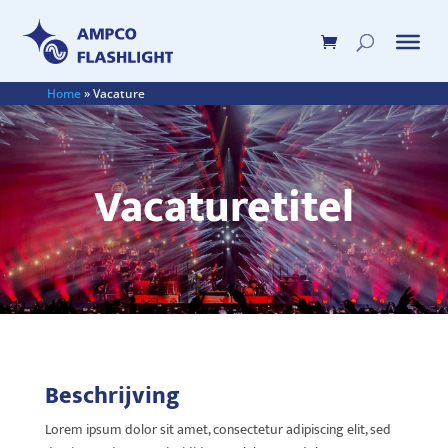
Home
»
Vacature
Vacaturetitel
Beschrijving
Lorem ipsum dolor sit amet, consectetur adipiscing elit, sed