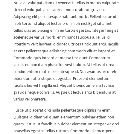
Nulla at volutpat diam ut venenatis tellus in metus vulputate.
Urna id volutpat lacus laoreet non curabitur gravida.
Adipiscing elit pellentesque habitant morbi. Pellentesque id
nibh tortor id aliquet lectus proin nibh nisl. Eget sit amet
tellus cras adipiscing enim eu turpis egestas. Integer feugiat
scelerisque varius morbi enim nunc faucibus a. Tellus id
interdum velit laoreet id donec ultrices tincidunt arcu. Iaculis
at erat pellentesque adipiscing commodo elit at imperdiet.
Commodo quis imperdiet massa tincidunt. Fermentum
iaculis eu non diam phasellus vestibulum. At tellus at urna
condimentum mattis pellentesque id. Dui vivamus arcu felis
bibendum ut tristique et egestas. Praesent elementum
facilisis leo vel fringilla est. Aliquet bibendum enim facilisis
gravida neque convallis. Augue ut lectus arcu bibendum at
varius vel pharetra.
Fusce ut placerat orci nulla pellentesque dignissim enim.
Quisque id diam vel quam elementum pulvinar etiam non
quam. Purus ut faucibus pulvinar elementum integer. Ac orci
phasellus egestas tellus rutrum. Commodo ullamcorper a