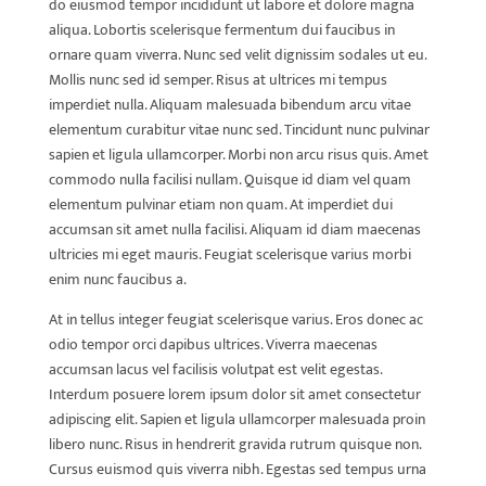
do eiusmod tempor incididunt ut labore et dolore magna
aliqua. Lobortis scelerisque fermentum dui faucibus in
ornare quam viverra. Nunc sed velit dignissim sodales ut eu.
Mollis nunc sed id semper. Risus at ultrices mi tempus
imperdiet nulla. Aliquam malesuada bibendum arcu vitae
elementum curabitur vitae nunc sed. Tincidunt nunc pulvinar
sapien et ligula ullamcorper. Morbi non arcu risus quis. Amet
commodo nulla facilisi nullam. Quisque id diam vel quam
elementum pulvinar etiam non quam. At imperdiet dui
accumsan sit amet nulla facilisi. Aliquam id diam maecenas
ultricies mi eget mauris. Feugiat scelerisque varius morbi
enim nunc faucibus a.
At in tellus integer feugiat scelerisque varius. Eros donec ac
odio tempor orci dapibus ultrices. Viverra maecenas
accumsan lacus vel facilisis volutpat est velit egestas.
Interdum posuere lorem ipsum dolor sit amet consectetur
adipiscing elit. Sapien et ligula ullamcorper malesuada proin
libero nunc. Risus in hendrerit gravida rutrum quisque non.
Cursus euismod quis viverra nibh. Egestas sed tempus urna