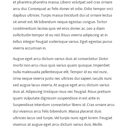
et pharetra pharetra massa. Libero volutpat sed cras ornare
arcu dui. Consequat ac felis donec et odio. Odio tempor orci
dapibus ultrices. Turpis massa tincidunt dui ut ornare lectus
sit amet est. Mi bibendum neque egestas congue. Tortor
condimentum lacinia quis vel eros donec ac. Leo a diam
sollicitudin tempor id eu nisl. Risus viverra adipiscing at in
tellus integer feugiat scelerisque varius. Eget egestas purus
viverra accumsan in.
Augue eget arcu dictum varius duis at consectetur. Dolor
morbi non arcu risus quis varius quam quisque. Imperdiet
nulla malesuada pellentesque elit. Tempor id eu nisl nunc.
Urna neque viverra justo nec ultrices dui sapien. Iaculis nunc
sed augue lacus viverra. At augue eget arcu dictum varius
duis at. Adipiscing tristique risus nec feugiat. Risus pretium
quam vulputate dignissim suspendisse in est ante in.
Suspendisse interdum consectetur libero id. Cras ornare arcu
dui vivamus arcu felis bibendum. Massa placerat duis
ultricies lacus sed turpis. Vel turpis nunc eget lorem. Feugiat
vivamus at augue eget arcu dictum varius duis. Mollis