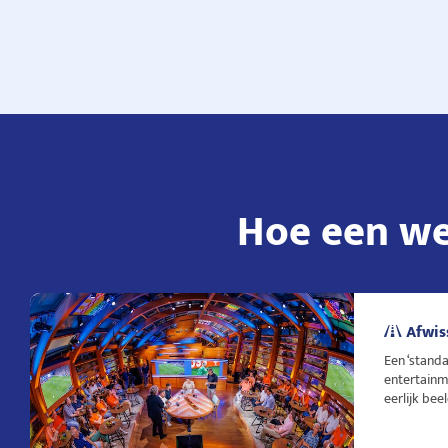
Hoe een we
Afwis
Een ‘standa
entertainm
eerlijk bee