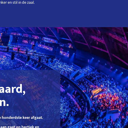
er en stil in de zaal.
aard,
n.
e honderdste keer afgaat.
aan gaat op hectiek en