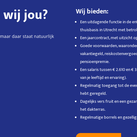
 wij jou?
Wij bieden:
Een uitdagende functie in de en
thuisbasis in Utrecht met betrok
, maar daar staat natuurlijk
Een jaarcontract, met uitzicht o
Goede voorwaarden, waaronder
vakantiegeld, reiskostenvergoed
pensioenpremie.
Een salaris tussen € 2.610 en €
van je leeftijd en ervaring).
Regelmatig toegang tot de even
hebt geregeld.
Dagelijks vers fruit en een geza
het dakterras.
Regelmatige borrels en gezellige