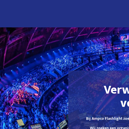
Verw
v
Bij Ampco Flashlight zoe
Wij zoeken een organi