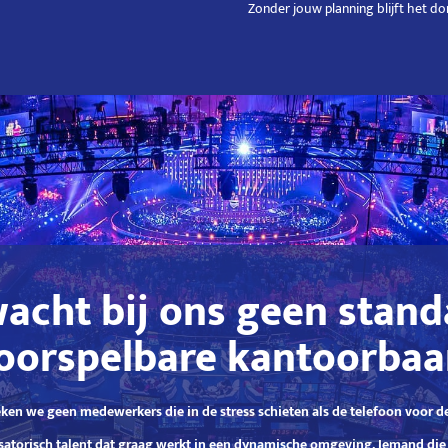
Zonder jouw planning blijft het donk
acht bij ons geen stand
oorspelbare kantoorbaa
ken we geen medewerkers die in de stress schieten als de telefoon voor d
satorisch talent dat graag werkt in een dynamische omgeving. Iemand die 