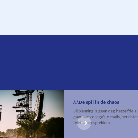
De spil in de chaos
Bij planning is geen dag hetzelfde. 
gaan van collega’s, e-mails, berichte
telefoongesprekken.