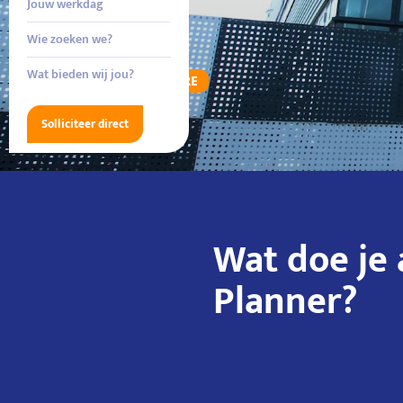
Jouw werkdag
Wie zoeken we?
Wat bieden wij jou?
VACATURE
Solliciteer direct
Wat doe je 
Planner?