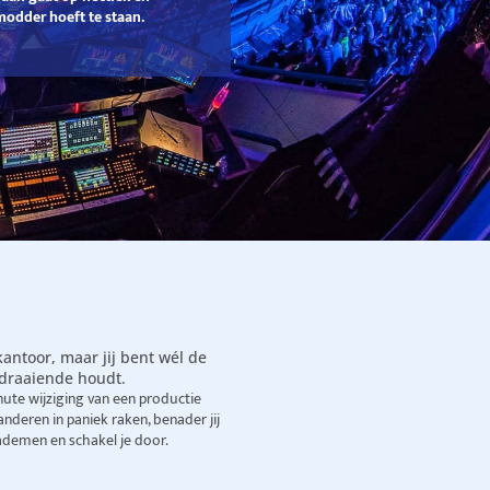
modder hoeft te staan.
antoor, maar jij bent wél de
 draaiende houdt.
nute wijziging van een productie
deren in paniek raken, benader jij
 ademen en schakel je door.