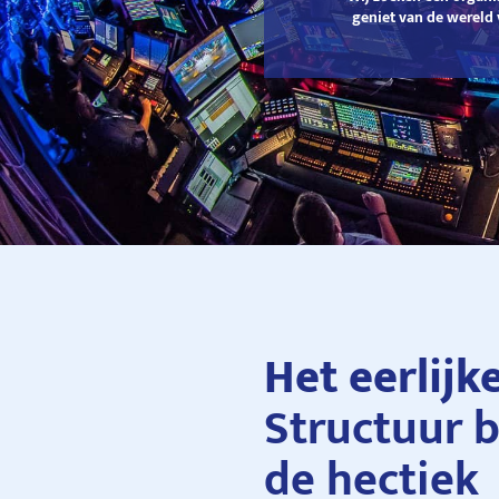
geniet van de wereld 
Het eerlijk
Structuur 
de hectiek